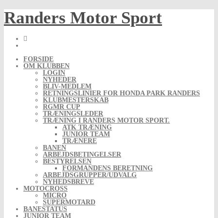
Skip
Randers Motor Sport
to
content
FORSIDE
OM KLUBBEN
LOGIN
NYHEDER
BLIV-MEDLEM
RETNINGSLINIER FOR HONDA PARK RANDERS
KLUBMESTERSKAB
RGMR CUP
TRÆNINGSLEDER
TRÆNING I RANDERS MOTOR SPORT.
ATK TRÆNING
JUNIOR TEAM
TRÆNERE
BANEN
ARBEJDSBETINGELSER
BESTYRELSEN
FORMANDENS BERETNING
ARBEJDSGRUPPER/UDVALG
NYHEDSBREVE
MOTOCROSS
MICRO
SUPERMOTARD
BANESTATUS
JUNIOR TEAM