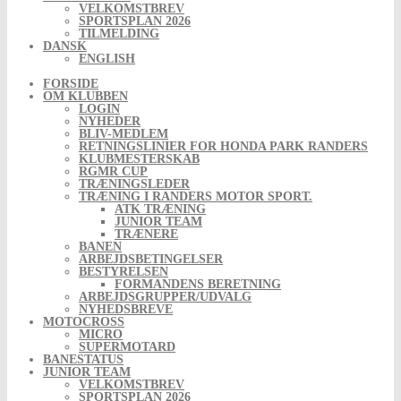
VELKOMSTBREV
SPORTSPLAN 2026
TILMELDING
DANSK
ENGLISH
FORSIDE
OM KLUBBEN
LOGIN
NYHEDER
BLIV-MEDLEM
RETNINGSLINIER FOR HONDA PARK RANDERS
KLUBMESTERSKAB
RGMR CUP
TRÆNINGSLEDER
TRÆNING I RANDERS MOTOR SPORT.
ATK TRÆNING
JUNIOR TEAM
TRÆNERE
BANEN
ARBEJDSBETINGELSER
BESTYRELSEN
FORMANDENS BERETNING
ARBEJDSGRUPPER/UDVALG
NYHEDSBREVE
MOTOCROSS
MICRO
SUPERMOTARD
BANESTATUS
JUNIOR TEAM
VELKOMSTBREV
SPORTSPLAN 2026