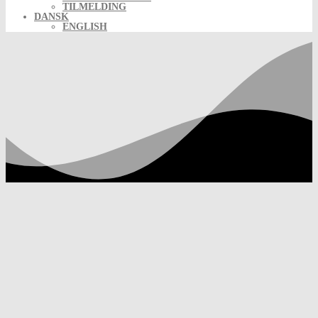
TILMELDING
DANSK
ENGLISH