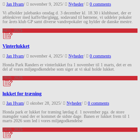
Jan Hvam
/
november 9, 2025
/
Nyheder
/
0 comments
Vi afholder julebanko onsdag d. 3 december kl. 18.30 i klubhuset, der er
æbleskiver med kaffe/the/gløgg, sodavand til børnene, vi uddeler pokaler
for årets klub GP samt diverse vandrepokaler og hylder de danske mestre.
04
11, 2025
Vinterlukket
Jan Hvam
/
november 4, 2025
/
Nyheder
/
0 comments
Honda Park Randers er vinterlukket fra 1 november til 1 marts, det er en
del af vores miljøgodkendelse som siger at vi skal holde lukket.
28
10, 2025
lukket for træning
Jan Hvam
/
oktober 28, 2025
/
Nyheder
/
0 comments
Honda park er lukket for træning lørdag d. 1 november pga. de store
mængder vand der er kommet de sidste dage. Banen er lukket frem til 1
marts 2026 som led i vores miljøgodkendelse
24
10, 2025