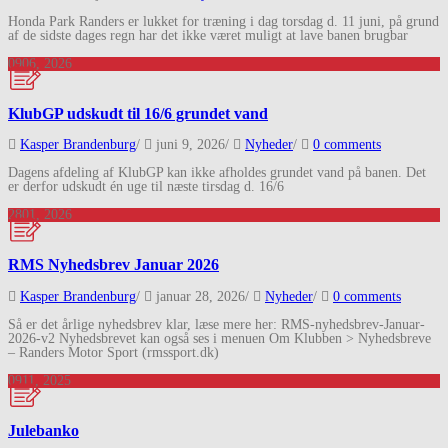
Honda Park Randers er lukket for træning i dag torsdag d. 11 juni, på grund
af de sidste dages regn har det ikke været muligt at lave banen brugbar
09
06, 2026
KlubGP udskudt til 16/6 grundet vand
Kasper Brandenburg
/
juni 9, 2026
/
Nyheder
/
0 comments
Dagens afdeling af KlubGP kan ikke afholdes grundet vand på banen. Det
er derfor udskudt én uge til næste tirsdag d. 16/6
28
01, 2026
RMS Nyhedsbrev Januar 2026
Kasper Brandenburg
/
januar 28, 2026
/
Nyheder
/
0 comments
Så er det årlige nyhedsbrev klar, læse mere her: RMS-nyhedsbrev-Januar-
2026-v2 Nyhedsbrevet kan også ses i menuen Om Klubben > Nyhedsbreve
– Randers Motor Sport (rmssport.dk)
09
11, 2025
Julebanko