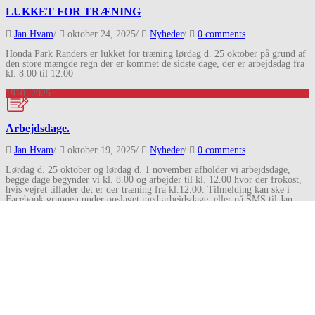
LUKKET FOR TRÆNING
Jan Hvam
/
oktober 24, 2025
/
Nyheder
/
0 comments
Honda Park Randers er lukket for træning lørdag d. 25 oktober på grund af
den store mængde regn der er kommet de sidste dage, der er arbejdsdag fra
kl. 8.00 til 12.00
19
10, 2025
Arbejdsdage.
Jan Hvam
/
oktober 19, 2025
/
Nyheder
/
0 comments
Lørdag d. 25 oktober og lørdag d. 1 november afholder vi arbejdsdage,
begge dage begynder vi kl. 8.00 og arbejder til kl. 12.00 hvor der frokost,
hvis vejret tillader det er der træning fra kl.12.00. Tilmelding kan ske i
Facebook gruppen under opslaget med arbejdsdage, eller på SMS til Jan
Hvam på 40339608
06
10, 2025
Lukket for Træning
Jan Hvam
/
oktober 6, 2025
/
Nyheder
/
0 comments
Honda Park Randers er lukket for træning tirsdag d. 7 og torsdag d. 9