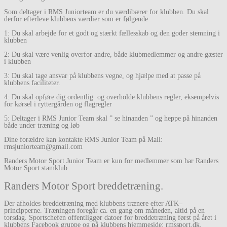
Som deltager i RMS Juniorteam er du værdibærer for klubben. Du skal
derfor efterleve klubbens værdier som er følgende
1: Du skal arbejde for et godt og stærkt fællesskab og den goder stemning i
klubben
2: Du skal være venlig overfor andre, både klubmedlemmer og andre gæster
i klubben
3: Du skal tage ansvar på klubbens vegne, og hjælpe med at passe på
klubbens faciliteter.
4: Du skal opføre dig ordentlig og overholde klubbens regler, eksempelvis
for kørsel i ryttergården og flagregler
5: Deltager i RMS Junior Team skal ” se hinanden ” og heppe på hinanden
både under træning og løb
Dine forældre kan kontakte RMS Junior Team på Mail:
rmsjuniorteam@gmail.com
Randers Motor Sport Junior Team er kun for medlemmer som har Randers
Motor Sport stamklub.
Randers Motor Sport breddetræning.
Der afholdes breddetræning med klubbens trænere efter ATK–
principperne.
Træningen foregår ca. en gang om måneden, altid på en
torsdag.
Sportschefen offentliggør datoer for breddetræning først på året i
klubbens Facebook gruppe og på klubbens hjemmeside: rmssport.dk.