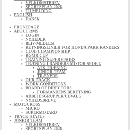
VELKOMSTBREV
SPORTSPLAN 2026
TILMELDING
ENGLISH
DANSK
FRONTPAGE
ABOUT RMS
LOGIN
NYHEDER
BLIV-MEDLEM
RETNINGSLINIER FOR HONDA PARK RANDERS
CLUB CHAMPIONSHIP
RGMR CUP
TRAINING SUPERVISORS
TRÆNING I RANDERS MOTOR SPORT.
ATK TRÆNING
JUNIOR TEAM
TRÆNERE
OUR TRACK
WORK CONDITIONS
BOARD OF DIRECTORS
FORMANDENS BERETNING
ARBEJDSGRUPPER/UDVALG
NYHEDSBREVE
MOTOCROSS
MICRO
SUPERMOTARD
TRACK STATUS
JUNIOR TEAM
VELKOMSTBREV
SPORTSPLAN 2026