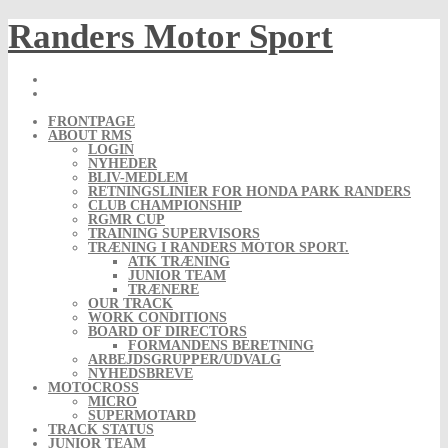
Skip
Randers Motor Sport
to
content
FRONTPAGE
ABOUT RMS
LOGIN
NYHEDER
BLIV-MEDLEM
RETNINGSLINIER FOR HONDA PARK RANDERS
CLUB CHAMPIONSHIP
RGMR CUP
TRAINING SUPERVISORS
TRÆNING I RANDERS MOTOR SPORT.
ATK TRÆNING
JUNIOR TEAM
TRÆNERE
OUR TRACK
WORK CONDITIONS
BOARD OF DIRECTORS
FORMANDENS BERETNING
ARBEJDSGRUPPER/UDVALG
NYHEDSBREVE
MOTOCROSS
MICRO
SUPERMOTARD
TRACK STATUS
JUNIOR TEAM