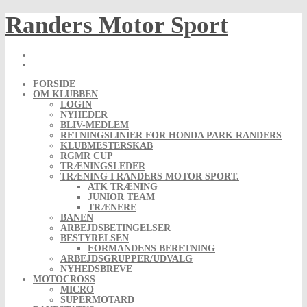
Skip
Randers Motor Sport
to
content
FORSIDE
OM KLUBBEN
LOGIN
NYHEDER
BLIV-MEDLEM
RETNINGSLINIER FOR HONDA PARK RANDERS
KLUBMESTERSKAB
RGMR CUP
TRÆNINGSLEDER
TRÆNING I RANDERS MOTOR SPORT.
ATK TRÆNING
JUNIOR TEAM
TRÆNERE
BANEN
ARBEJDSBETINGELSER
BESTYRELSEN
FORMANDENS BERETNING
ARBEJDSGRUPPER/UDVALG
NYHEDSBREVE
MOTOCROSS
MICRO
SUPERMOTARD