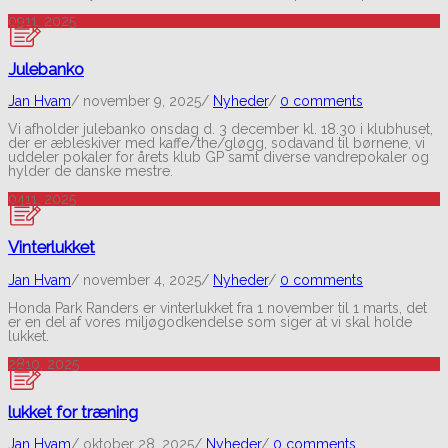
09
11, 2025
Julebanko
Jan Hvam
/
november 9, 2025
/
Nyheder
/
0 comments
Vi afholder julebanko onsdag d. 3 december kl. 18.30 i klubhuset,
der er æbleskiver med kaffe/the/gløgg, sodavand til børnene, vi
uddeler pokaler for årets klub GP samt diverse vandrepokaler og
hylder de danske mestre.
04
11, 2025
Vinterlukket
Jan Hvam
/
november 4, 2025
/
Nyheder
/
0 comments
Honda Park Randers er vinterlukket fra 1 november til 1 marts, det
er en del af vores miljøgodkendelse som siger at vi skal holde
lukket.
28
10, 2025
lukket for træning
Jan Hvam
/
oktober 28, 2025
/
Nyheder
/
0 comments