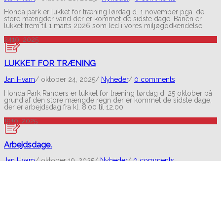
Honda park er lukket for træning lørdag d. 1 november pga. de
store mængder vand der er kommet de sidste dage. Banen er
lukket frem til 1 marts 2026 som led i vores miljøgodkendelse
24
10, 2025
LUKKET FOR TRÆNING
Jan Hvam
/
oktober 24, 2025
/
Nyheder
/
0 comments
Honda Park Randers er lukket for træning lørdag d. 25 oktober på
grund af den store mængde regn der er kommet de sidste dage,
der er arbejdsdag fra kl. 8.00 til 12.00
19
10, 2025
Arbejdsdage.
Jan Hvam
/
oktober 19, 2025
/
Nyheder
/
0 comments
Lørdag d. 25 oktober og lørdag d. 1 november afholder vi
arbejdsdage, begge dage begynder vi kl. 8.00 og arbejder til kl.
12.00 hvor der frokost, hvis vejret tillader det er der træning fra
kl.12.00. Tilmelding kan ske i Facebook gruppen under opslaget
med arbejdsdage, eller på SMS til Jan Hvam på 40339608
06
10, 2025