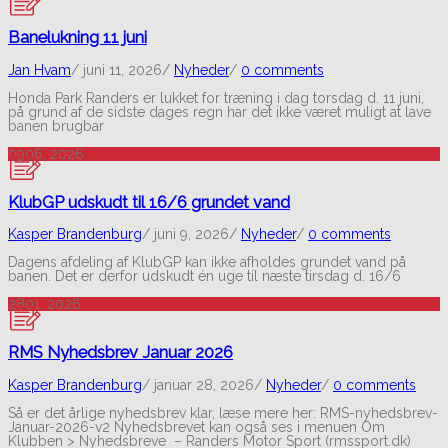
Banelukning 11 juni
Jan Hvam
/
juni 11, 2026
/
Nyheder
/
0 comments
Honda Park Randers er lukket for træning i dag torsdag d. 11 juni,
på grund af de sidste dages regn har det ikke været muligt at lave
banen brugbar
09
06, 2026
KlubGP udskudt til 16/6 grundet vand
Kasper Brandenburg
/
juni 9, 2026
/
Nyheder
/
0 comments
Dagens afdeling af KlubGP kan ikke afholdes grundet vand på
banen. Det er derfor udskudt én uge til næste tirsdag d. 16/6
28
01, 2026
RMS Nyhedsbrev Januar 2026
Kasper Brandenburg
/
januar 28, 2026
/
Nyheder
/
0 comments
Så er det årlige nyhedsbrev klar, læse mere her: RMS-nyhedsbrev-
Januar-2026-v2 Nyhedsbrevet kan også ses i menuen Om
Klubben > Nyhedsbreve – Randers Motor Sport (rmssport.dk)