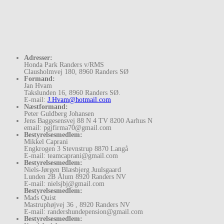
Adresser:
Honda Park Randers v/RMS
Clausholmvej 180, 8960 Randers SØ
Formand:
Jan Hvam
Takslunden 16, 8960 Randers SØ.
E-mail:
J.Hvam@hotmail.com
Næstformand:
Peter Guldberg Johansen
Jens Baggesensvej 88 N 4 TV 8200 Aarhus N
email: pgjfirma70@gmail.com
Bestyrelsesmedlem:
Mikkel Caprani
Engkrogen 3 Stevnstrup 8870 Langå
E-mail: teamcaprani@gmail.com
Bestyrelsesmedlem:
Niels-Jørgen Blæsbjerg Juulsgaard
Lunden 2B Ålum 8920 Randers NV
E-mail: nielsjbj@gmail.com
Bestyrelsesmedlem:
Mads Quist
Mastruphøjvej 36 , 8920 Randers NV
E-mail: randershundepension@gmail.com
Bestyrelsesmedlem: