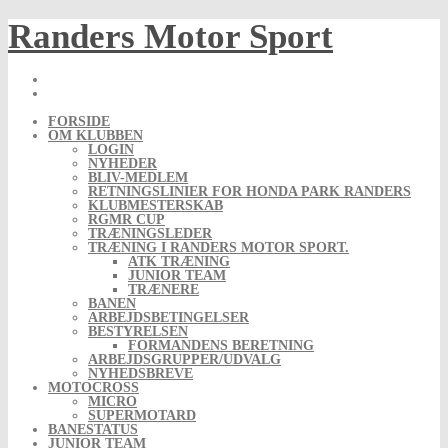
Skip
Randers Motor Sport
to
content
FORSIDE
OM KLUBBEN
LOGIN
NYHEDER
BLIV-MEDLEM
RETNINGSLINIER FOR HONDA PARK RANDERS
KLUBMESTERSKAB
RGMR CUP
TRÆNINGSLEDER
TRÆNING I RANDERS MOTOR SPORT.
ATK TRÆNING
JUNIOR TEAM
TRÆNERE
BANEN
ARBEJDSBETINGELSER
BESTYRELSEN
FORMANDENS BERETNING
ARBEJDSGRUPPER/UDVALG
NYHEDSBREVE
MOTOCROSS
MICRO
SUPERMOTARD
BANESTATUS
JUNIOR TEAM