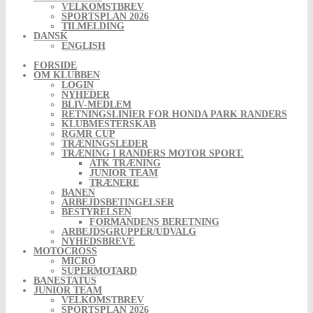
VELKOMSTBREV
SPORTSPLAN 2026
TILMELDING
DANSK
ENGLISH
FORSIDE
OM KLUBBEN
LOGIN
NYHEDER
BLIV-MEDLEM
RETNINGSLINIER FOR HONDA PARK RANDERS
KLUBMESTERSKAB
RGMR CUP
TRÆNINGSLEDER
TRÆNING I RANDERS MOTOR SPORT.
ATK TRÆNING
JUNIOR TEAM
TRÆNERE
BANEN
ARBEJDSBETINGELSER
BESTYRELSEN
FORMANDENS BERETNING
ARBEJDSGRUPPER/UDVALG
NYHEDSBREVE
MOTOCROSS
MICRO
SUPERMOTARD
BANESTATUS
JUNIOR TEAM
VELKOMSTBREV
SPORTSPLAN 2026