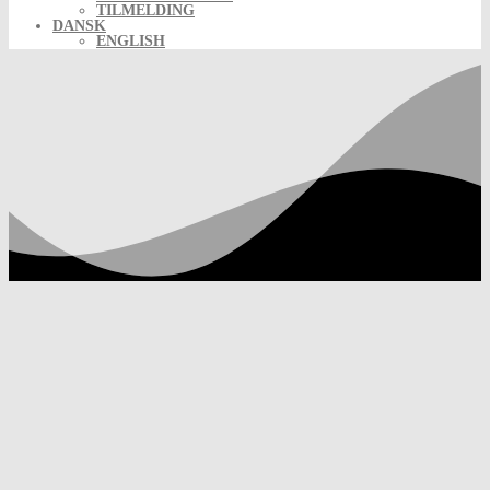
TILMELDING
DANSK
ENGLISH