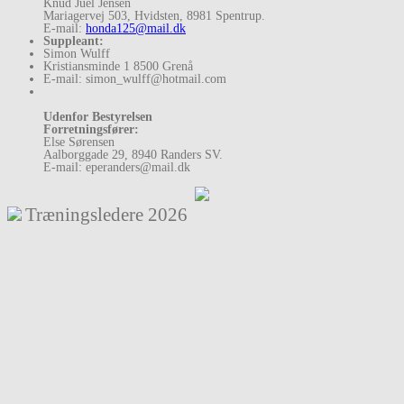
Knud Juel Jensen
Mariagervej 503, Hvidsten, 8981 Spentrup.
E-mail:
honda125@mail.dk
Suppleant:
Simon Wulff
Kristiansminde 1 8500 Grenå
E-mail: simon_wulff@hotmail.com
Udenfor Bestyrelsen
Forretningsfører:
Else Sørensen
Aalborggade 29, 8940 Randers SV.
E-mail: eperanders@mail.dk
Træningsledere
2026