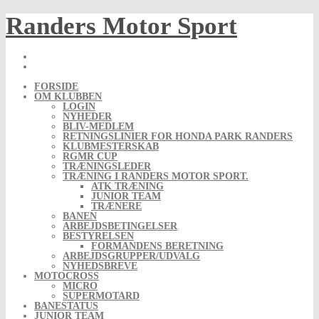
Skip
Randers Motor Sport
to
content
FORSIDE
OM KLUBBEN
LOGIN
NYHEDER
BLIV-MEDLEM
RETNINGSLINIER FOR HONDA PARK RANDERS
KLUBMESTERSKAB
RGMR CUP
TRÆNINGSLEDER
TRÆNING I RANDERS MOTOR SPORT.
ATK TRÆNING
JUNIOR TEAM
TRÆNERE
BANEN
ARBEJDSBETINGELSER
BESTYRELSEN
FORMANDENS BERETNING
ARBEJDSGRUPPER/UDVALG
NYHEDSBREVE
MOTOCROSS
MICRO
SUPERMOTARD
BANESTATUS
JUNIOR TEAM