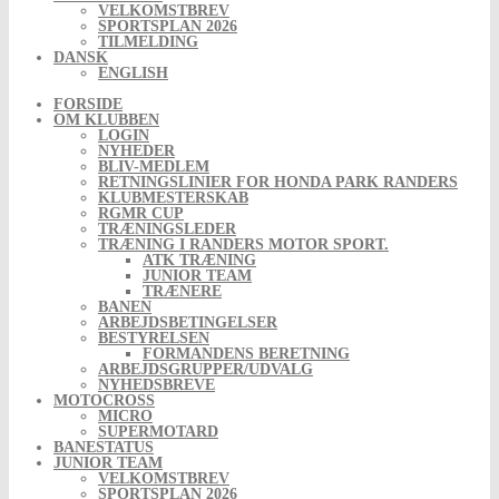
VELKOMSTBREV
SPORTSPLAN 2026
TILMELDING
DANSK
ENGLISH
FORSIDE
OM KLUBBEN
LOGIN
NYHEDER
BLIV-MEDLEM
RETNINGSLINIER FOR HONDA PARK RANDERS
KLUBMESTERSKAB
RGMR CUP
TRÆNINGSLEDER
TRÆNING I RANDERS MOTOR SPORT.
ATK TRÆNING
JUNIOR TEAM
TRÆNERE
BANEN
ARBEJDSBETINGELSER
BESTYRELSEN
FORMANDENS BERETNING
ARBEJDSGRUPPER/UDVALG
NYHEDSBREVE
MOTOCROSS
MICRO
SUPERMOTARD
BANESTATUS
JUNIOR TEAM
VELKOMSTBREV
SPORTSPLAN 2026