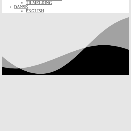
TILMELDING
DANSK
ENGLISH