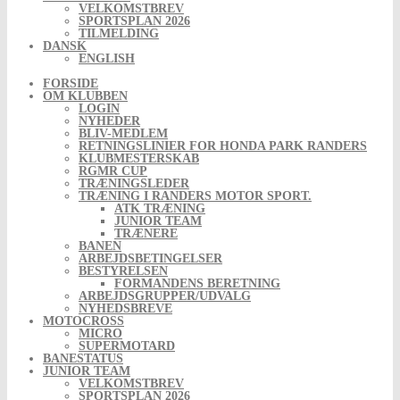
VELKOMSTBREV
SPORTSPLAN 2026
TILMELDING
DANSK
ENGLISH
FORSIDE
OM KLUBBEN
LOGIN
NYHEDER
BLIV-MEDLEM
RETNINGSLINIER FOR HONDA PARK RANDERS
KLUBMESTERSKAB
RGMR CUP
TRÆNINGSLEDER
TRÆNING I RANDERS MOTOR SPORT.
ATK TRÆNING
JUNIOR TEAM
TRÆNERE
BANEN
ARBEJDSBETINGELSER
BESTYRELSEN
FORMANDENS BERETNING
ARBEJDSGRUPPER/UDVALG
NYHEDSBREVE
MOTOCROSS
MICRO
SUPERMOTARD
BANESTATUS
JUNIOR TEAM
VELKOMSTBREV
SPORTSPLAN 2026