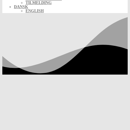
TILMELDING
DANSK
ENGLISH