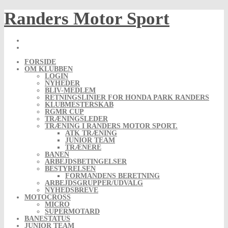
Skip
Randers Motor Sport
to
content
FORSIDE
OM KLUBBEN
LOGIN
NYHEDER
BLIV-MEDLEM
RETNINGSLINIER FOR HONDA PARK RANDERS
KLUBMESTERSKAB
RGMR CUP
TRÆNINGSLEDER
TRÆNING I RANDERS MOTOR SPORT.
ATK TRÆNING
JUNIOR TEAM
TRÆNERE
BANEN
ARBEJDSBETINGELSER
BESTYRELSEN
FORMANDENS BERETNING
ARBEJDSGRUPPER/UDVALG
NYHEDSBREVE
MOTOCROSS
MICRO
SUPERMOTARD
BANESTATUS
JUNIOR TEAM