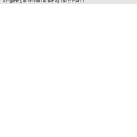
Rengøring af crossmaskiner og andet matriel
Det er ikke tilladt at bruge sæbe og kemikaler til rengøring af crossmaskiner
og andet matriel på skyllepladsen
Træningsledere
2026