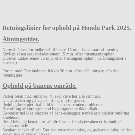
Retningslinier for ophold på Honda Park 2025.
Åbningstider.
Normalt åbnes for indkørsel til banen 15 min. før opstart af træning.
Skyllepladsen skal forlades senest 15 min. efter træningens ophør.
Kiosken lukkes senest 15 min. efter træningens ophør.( Se åbningstider i
kiosken)
Porten mod Clausholmvej lukkes 30 min. efter afslutningen af sidste
træningspas.
Ophold på banens område.
Parkér bilen med omtanke. Vi skal være her alle sammen.
Undgå parkering på vejene til, og i, ryttergården.
Redningskøretøjer skal altid kunne passere uden problemer.
Henstilling af køretøjer mod bygningerne er ikke tilladt.
Køretøjer må ikke placeres på bane-anlæggets stenbelagte pladser omkring
klubhuset.
Besiddelse, og benyttelse, af alle former for skydevåben er forbudt på
banens område.
Stenkast er ikke tilladt. Der kan være mennesker, og parkerede biler, på den
anden side af volden/hækken.