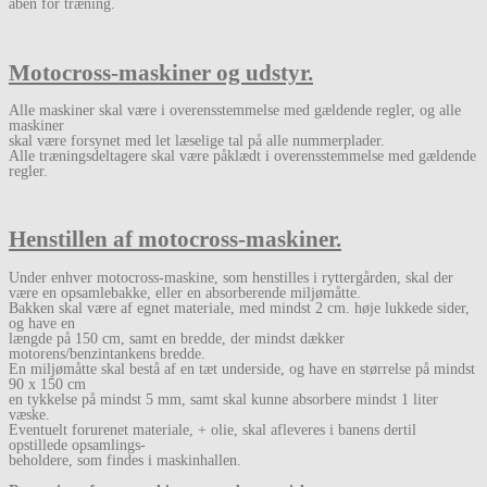
åben for træning.
Motocross-maskiner og udstyr.
Alle maskiner skal være i overensstemmelse med gældende regler, og alle
maskiner
skal være forsynet med let læselige tal på alle nummerplader.
Alle træningsdeltagere skal være påklædt i overensstemmelse med gældende
regler.
Henstillen af motocross-maskiner
.
Under enhver motocross-maskine, som henstilles i ryttergården, skal der
være en opsamlebakke, eller en absorberende miljømåtte.
Bakken skal være af egnet materiale, med mindst 2 cm. høje lukkede sider,
og have en
længde på 150 cm, samt en bredde, der mindst dækker
motorens/benzintankens bredde.
En miljømåtte skal bestå af en tæt underside, og have en størrelse på mindst
90 x 150 cm
en tykkelse på mindst 5 mm, samt skal kunne absorbere mindst 1 liter
væske.
Eventuelt forurenet materiale, + olie, skal afleveres i banens dertil
opstillede opsamlings-
beholdere, som findes i maskinhallen.