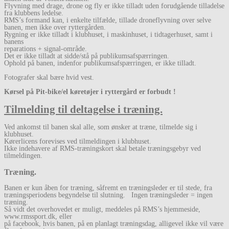
Flyvning med drage, drone og fly er ikke tilladt uden forudgående tilladelse
fra klubbens ledelse.
RMS’s formand kan, i enkelte tilfælde, tillade droneflyvning over selve
banen, men ikke over ryttergården.
Rygning er ikke tilladt i klubhuset, i maskinhuset, i tidtagerhuset, samt i
banens
reparations + signal-område.
Det er ikke tilladt at sidde/stå på publikumsafspærringen.
Ophold på banen, indenfor publikumsafspærringen, er ikke tilladt.
Fotografer skal bære hvid vest.
Kørsel på Pit-bike/el køretøjer i ryttergård er forbudt !
Tilmelding til deltagelse i træning.
Ved ankomst til banen skal alle, som ønsker at træne, tilmelde sig i
klubhuset.
Kørerlicens forevises ved tilmeldingen i klubhuset.
Ikke indehavere af RMS-træningskort skal betale træningsgebyr ved
tilmeldingen.
Træning.
Banen er kun åben for træning, såfremt en træningsleder er til stede, fra
træningsperiodens begyndelse til slutning. Ingen træningsleder = ingen
træning.
Så vidt det overhovedet er muligt, meddeles på RMS’s hjemmeside,
www.rmssport.dk, eller
på facebook, hvis banen, på en planlagt træningsdag, alligevel ikke vil være