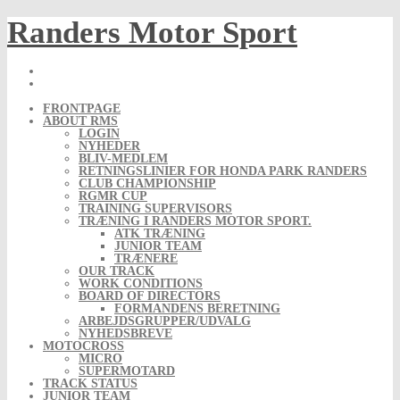
Skip
Randers Motor Sport
to
content
FRONTPAGE
ABOUT RMS
LOGIN
NYHEDER
BLIV-MEDLEM
RETNINGSLINIER FOR HONDA PARK RANDERS
CLUB CHAMPIONSHIP
RGMR CUP
TRAINING SUPERVISORS
TRÆNING I RANDERS MOTOR SPORT.
ATK TRÆNING
JUNIOR TEAM
TRÆNERE
OUR TRACK
WORK CONDITIONS
BOARD OF DIRECTORS
FORMANDENS BERETNING
ARBEJDSGRUPPER/UDVALG
NYHEDSBREVE
MOTOCROSS
MICRO
SUPERMOTARD
TRACK STATUS
JUNIOR TEAM