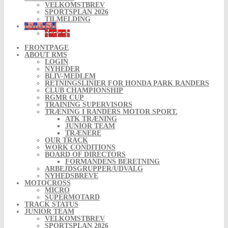
VELKOMSTBREV
SPORTSPLAN 2026
TILMELDING
ENGLISH
DANSK
FRONTPAGE
ABOUT RMS
LOGIN
NYHEDER
BLIV-MEDLEM
RETNINGSLINIER FOR HONDA PARK RANDERS
CLUB CHAMPIONSHIP
RGMR CUP
TRAINING SUPERVISORS
TRÆNING I RANDERS MOTOR SPORT.
ATK TRÆNING
JUNIOR TEAM
TRÆNERE
OUR TRACK
WORK CONDITIONS
BOARD OF DIRECTORS
FORMANDENS BERETNING
ARBEJDSGRUPPER/UDVALG
NYHEDSBREVE
MOTOCROSS
MICRO
SUPERMOTARD
TRACK STATUS
JUNIOR TEAM
VELKOMSTBREV
SPORTSPLAN 2026