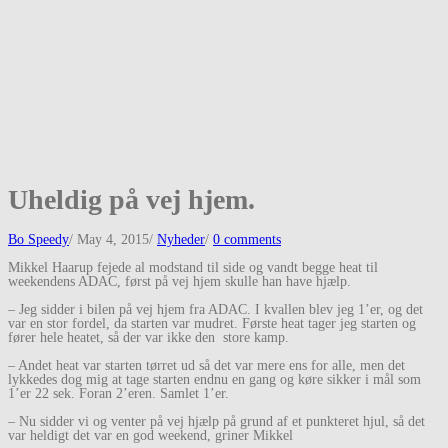
Uheldig på vej hjem.
Bo Speedy
/
May 4, 2015
/
Nyheder
/
0 comments
Mikkel Haarup fejede al modstand til side og vandt begge heat til
weekendens ADAC, først på vej hjem skulle han have hjælp.
– Jeg sidder i bilen på vej hjem fra ADAC. I kvallen blev jeg 1’er, og det
var en stor fordel, da starten var mudret. Første heat tager jeg starten og
fører hele heatet, så der var ikke den store kamp.
– Andet heat var starten tørret ud så det var mere ens for alle, men det
lykkedes dog mig at tage starten endnu en gang og køre sikker i mål som
1’er 22 sek. Foran 2’eren. Samlet 1’er.
– Nu sidder vi og venter på vej hjælp på grund af et punkteret hjul, så det
var heldigt det var en god weekend, griner Mikkel