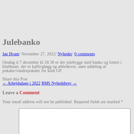
Julebanko
Jan Hvam
/
November 27, 2022
/
Nyheder
/
0 comments
Onsdag d.7 december kl.18.30 er der julehygge med banko og lotteri i
klubhuset, der er kaffe/gløgg og æbleskiver, samt uddeling af
pokaler/vandrepokaler for klub GP
Share this Post
Post
←
Arbejdsdage i 2022
RMS Nyhedsbrev
→
navigation
Leave a
Comment
Your email address will not be published.
Required fields are marked
*