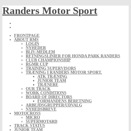
Skip
Randers Motor Sport
to
content
FRONTPAGE
ABOUT RMS
LOGIN
NYHEDER
BLIV-MEDLEM
RETNINGSLINIER FOR HONDA PARK RANDERS
CLUB CHAMPIONSHIP
RGMR CUP
TRAINING SUPERVISORS
TRÆNING I RANDERS MOTOR SPORT.
ATK TRÆNING
JUNIOR TEAM
TRÆNERE
OUR TRACK
WORK CONDITIONS
BOARD OF DIRECTORS
FORMANDENS BERETNING
ARBEJDSGRUPPER/UDVALG
NYHEDSBREVE
MOTOCROSS
MICRO
SUPERMOTARD
TRACK STATUS
JUNIOR TEAM