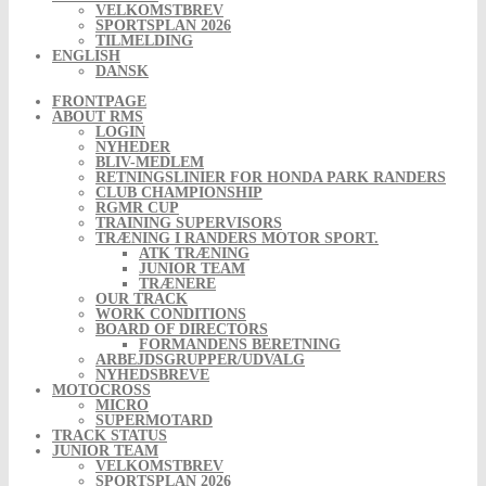
VELKOMSTBREV
SPORTSPLAN 2026
TILMELDING
ENGLISH
DANSK
FRONTPAGE
ABOUT RMS
LOGIN
NYHEDER
BLIV-MEDLEM
RETNINGSLINIER FOR HONDA PARK RANDERS
CLUB CHAMPIONSHIP
RGMR CUP
TRAINING SUPERVISORS
TRÆNING I RANDERS MOTOR SPORT.
ATK TRÆNING
JUNIOR TEAM
TRÆNERE
OUR TRACK
WORK CONDITIONS
BOARD OF DIRECTORS
FORMANDENS BERETNING
ARBEJDSGRUPPER/UDVALG
NYHEDSBREVE
MOTOCROSS
MICRO
SUPERMOTARD
TRACK STATUS
JUNIOR TEAM
VELKOMSTBREV
SPORTSPLAN 2026