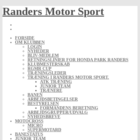
Skip
Randers Motor Sport
to
content
FORSIDE
OM KLUBBEN
LOGIN
NYHEDER
BLIV-MEDLEM
RETNINGSLINIER FOR HONDA PARK RANDERS
KLUBMESTERSKAB
RGMR CUP
TRÆNINGSLEDER
TRÆNING I RANDERS MOTOR SPORT.
ATK TRÆNING
JUNIOR TEAM
TRÆNERE
BANEN
ARBEJDSBETINGELSER
BESTYRELSEN
FORMANDENS BERETNING
ARBEJDSGRUPPER/UDVALG
NYHEDSBREVE
MOTOCROSS
MICRO
SUPERMOTARD
BANESTATUS
JUNIOR TEAM