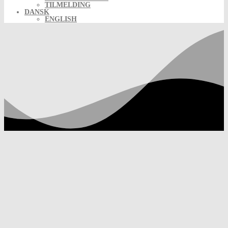
TILMELDING
DANSK
ENGLISH