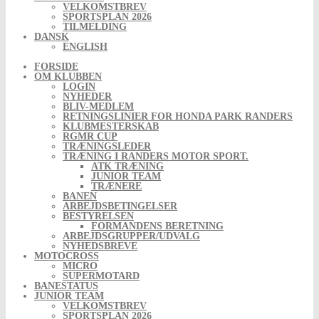
VELKOMSTBREV
SPORTSPLAN 2026
TILMELDING
DANSK
ENGLISH
FORSIDE
OM KLUBBEN
LOGIN
NYHEDER
BLIV-MEDLEM
RETNINGSLINIER FOR HONDA PARK RANDERS
KLUBMESTERSKAB
RGMR CUP
TRÆNINGSLEDER
TRÆNING I RANDERS MOTOR SPORT.
ATK TRÆNING
JUNIOR TEAM
TRÆNERE
BANEN
ARBEJDSBETINGELSER
BESTYRELSEN
FORMANDENS BERETNING
ARBEJDSGRUPPER/UDVALG
NYHEDSBREVE
MOTOCROSS
MICRO
SUPERMOTARD
BANESTATUS
JUNIOR TEAM
VELKOMSTBREV
SPORTSPLAN 2026