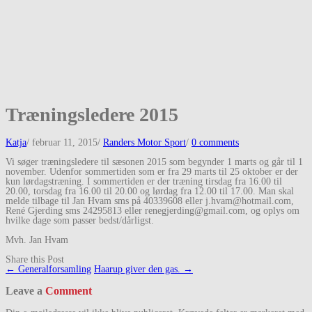
Træningsledere 2015
Katja
/
februar 11, 2015
/
Randers Motor Sport
/
0 comments
Vi søger træningsledere til sæsonen 2015 som begynder 1 marts og går til 1
november. Udenfor sommertiden som er fra 29 marts til 25 oktober er der
kun lørdagstræning. I sommertiden er der træning tirsdag fra 16.00 til
20.00, torsdag fra 16.00 til 20.00 og lørdag fra 12.00 til 17.00. Man skal
melde tilbage til Jan Hvam sms på 40339608 eller j.hvam@hotmail.com,
René Gjerding sms 24295813 eller renegjerding@gmail.com, og oplys om
hvilke dage som passer bedst/dårligst.
Mvh. Jan Hvam
Share this Post
Post
←
Generalforsamling
Haarup giver den gas.
→
navigation
Leave a
Comment