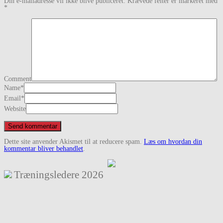
Din e-mailadresse vil ikke blive publiceret.
Krævede felter er markeret med
*
Comment
Name
*
Email
*
Website
Dette site anvender Akismet til at reducere spam.
Læs om hvordan din
kommentar bliver behandlet
.
Træningsledere
2026