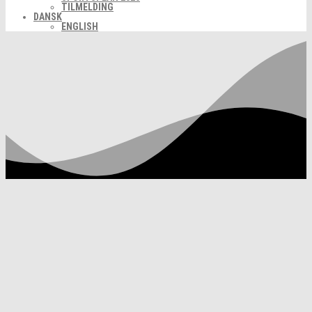
TILMELDING
DANSK
ENGLISH