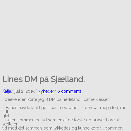
Lines DM på Sjælland.
Katja
/
juli 2, 2015
/
Nyheder
/
0 comments
I weekenden kørte jeg B DM på hedeland i dame klassen.
– Banen havde fået lige tilpas med vand, så den var mega fed, men
lidt
glat.
I kvalen kommer jeg ud som en af de første og prøver bare at
sætte en
tid med det sammen, som lykkedes og kunne køre til bommen,