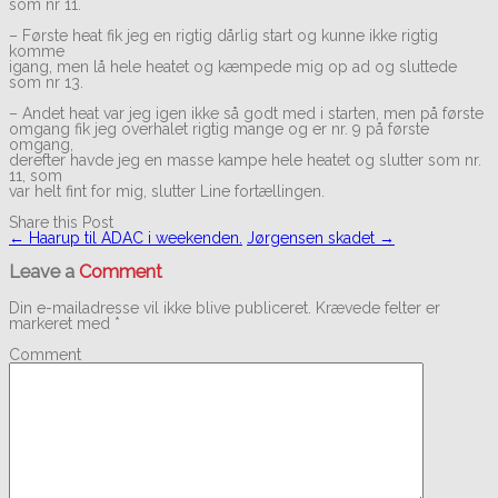
som nr 11.
– Første heat fik jeg en rigtig dårlig start og kunne ikke rigtig
komme
igang, men lå hele heatet og kæmpede mig op ad og sluttede
som nr 13.
– Andet heat var jeg igen ikke så godt med i starten, men på første
omgang fik jeg overhalet rigtig mange og er nr. 9 på første
omgang,
derefter havde jeg en masse kampe hele heatet og slutter som nr.
11, som
var helt fint for mig, slutter Line fortællingen.
Share this Post
Post
←
Haarup til ADAC i weekenden.
Jørgensen skadet
→
navigation
Leave a
Comment
Din e-mailadresse vil ikke blive publiceret.
Krævede felter er
markeret med
*
Comment