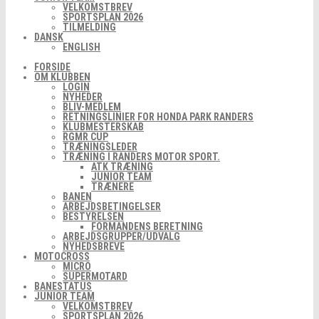
VELKOMSTBREV
SPORTSPLAN 2026
TILMELDING
DANSK
ENGLISH
FORSIDE
OM KLUBBEN
LOGIN
NYHEDER
BLIV-MEDLEM
RETNINGSLINIER FOR HONDA PARK RANDERS
KLUBMESTERSKAB
RGMR CUP
TRÆNINGSLEDER
TRÆNING I RANDERS MOTOR SPORT.
ATK TRÆNING
JUNIOR TEAM
TRÆNERE
BANEN
ARBEJDSBETINGELSER
BESTYRELSEN
FORMANDENS BERETNING
ARBEJDSGRUPPER/UDVALG
NYHEDSBREVE
MOTOCROSS
MICRO
SUPERMOTARD
BANESTATUS
JUNIOR TEAM
VELKOMSTBREV
SPORTSPLAN 2026