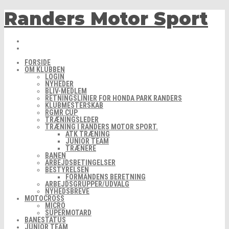
Randers Motor Sport
Skip
to
content
FORSIDE
OM KLUBBEN
LOGIN
NYHEDER
BLIV-MEDLEM
RETNINGSLINIER FOR HONDA PARK RANDERS
KLUBMESTERSKAB
RGMR CUP
TRÆNINGSLEDER
TRÆNING I RANDERS MOTOR SPORT.
ATK TRÆNING
JUNIOR TEAM
TRÆNERE
BANEN
ARBEJDSBETINGELSER
BESTYRELSEN
FORMANDENS BERETNING
ARBEJDSGRUPPER/UDVALG
NYHEDSBREVE
MOTOCROSS
MICRO
SUPERMOTARD
BANESTATUS
JUNIOR TEAM