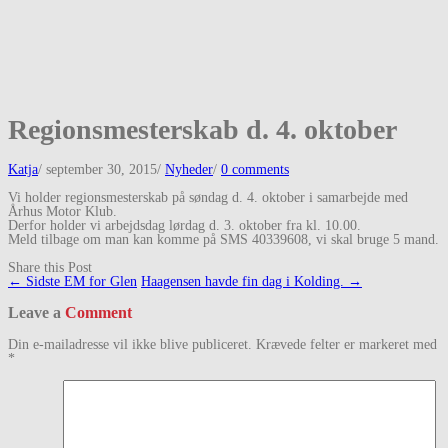
Regionsmesterskab d. 4. oktober
Katja
/
september 30, 2015
/
Nyheder
/
0 comments
Vi holder regionsmesterskab på søndag d. 4. oktober i samarbejde med
Århus Motor Klub.
Derfor holder vi arbejdsdag lørdag d. 3. oktober fra kl. 10.00.
Meld tilbage om man kan komme på SMS 40339608, vi skal bruge 5 mand.
Share this Post
Post
←
Sidste EM for Glen
Haagensen havde fin dag i Kolding.
→
navigation
Leave a
Comment
Din e-mailadresse vil ikke blive publiceret.
Krævede felter er markeret med
*