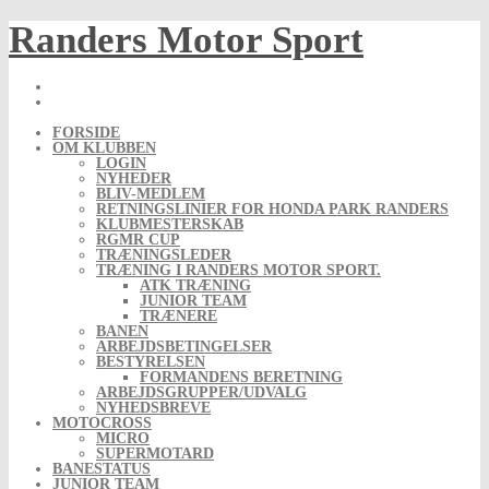
Skip
Randers Motor Sport
to
content
FORSIDE
OM KLUBBEN
LOGIN
NYHEDER
BLIV-MEDLEM
RETNINGSLINIER FOR HONDA PARK RANDERS
KLUBMESTERSKAB
RGMR CUP
TRÆNINGSLEDER
TRÆNING I RANDERS MOTOR SPORT.
ATK TRÆNING
JUNIOR TEAM
TRÆNERE
BANEN
ARBEJDSBETINGELSER
BESTYRELSEN
FORMANDENS BERETNING
ARBEJDSGRUPPER/UDVALG
NYHEDSBREVE
MOTOCROSS
MICRO
SUPERMOTARD
BANESTATUS
JUNIOR TEAM