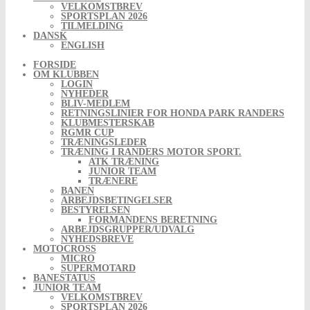
VELKOMSTBREV
SPORTSPLAN 2026
TILMELDING
DANSK
ENGLISH
FORSIDE
OM KLUBBEN
LOGIN
NYHEDER
BLIV-MEDLEM
RETNINGSLINIER FOR HONDA PARK RANDERS
KLUBMESTERSKAB
RGMR CUP
TRÆNINGSLEDER
TRÆNING I RANDERS MOTOR SPORT.
ATK TRÆNING
JUNIOR TEAM
TRÆNERE
BANEN
ARBEJDSBETINGELSER
BESTYRELSEN
FORMANDENS BERETNING
ARBEJDSGRUPPER/UDVALG
NYHEDSBREVE
MOTOCROSS
MICRO
SUPERMOTARD
BANESTATUS
JUNIOR TEAM
VELKOMSTBREV
SPORTSPLAN 2026