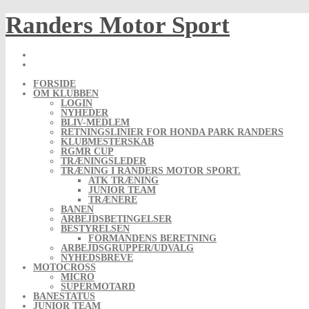
Skip
Randers Motor Sport
to
content
FORSIDE
OM KLUBBEN
LOGIN
NYHEDER
BLIV-MEDLEM
RETNINGSLINIER FOR HONDA PARK RANDERS
KLUBMESTERSKAB
RGMR CUP
TRÆNINGSLEDER
TRÆNING I RANDERS MOTOR SPORT.
ATK TRÆNING
JUNIOR TEAM
TRÆNERE
BANEN
ARBEJDSBETINGELSER
BESTYRELSEN
FORMANDENS BERETNING
ARBEJDSGRUPPER/UDVALG
NYHEDSBREVE
MOTOCROSS
MICRO
SUPERMOTARD
BANESTATUS
JUNIOR TEAM