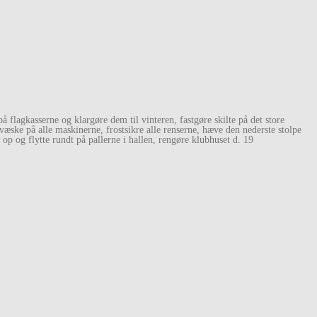
å flagkasserne og klargøre dem til vinteren, fastgøre skilte på det store
æske på alle maskinerne, frostsikre alle renserne, hæve den nederste stolpe
 op og flytte rundt på pallerne i hallen, rengøre klubhuset d. 19