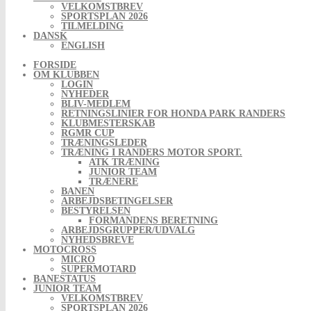
VELKOMSTBREV
SPORTSPLAN 2026
TILMELDING
DANSK
ENGLISH
FORSIDE
OM KLUBBEN
LOGIN
NYHEDER
BLIV-MEDLEM
RETNINGSLINIER FOR HONDA PARK RANDERS
KLUBMESTERSKAB
RGMR CUP
TRÆNINGSLEDER
TRÆNING I RANDERS MOTOR SPORT.
ATK TRÆNING
JUNIOR TEAM
TRÆNERE
BANEN
ARBEJDSBETINGELSER
BESTYRELSEN
FORMANDENS BERETNING
ARBEJDSGRUPPER/UDVALG
NYHEDSBREVE
MOTOCROSS
MICRO
SUPERMOTARD
BANESTATUS
JUNIOR TEAM
VELKOMSTBREV
SPORTSPLAN 2026