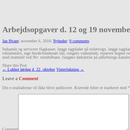
Arbejdsopgaver d. 12 og 19 novembe
Jan Hvam
/
november 6, 2016
/
Nyheder
/
0 comments
Indsamle og servicere flagkasser, lægge tagplader på toiletvogn, lægge tagplade
reklametårn, tage borde/bænkesæt ind, rengøre vaskeplads, reparere hegnet run
med strømstil ved fhv. minibilbane, fastgøre dækslerne på udluftnings kanalerne
Share this Post
Post
←
Lukket lørdag d. 22. oktober
Vinterlukning
→
navigation
Leave a
Comment
Din e-mailadresse vil ikke blive publiceret.
Krævede felter er markeret med
*
Comment