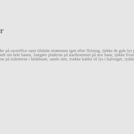
r
r på raceoffice samt tilslutte strømmen igen efter flytning, tjekke de gule lys p
dt om hele banen, fastgøre pladerne på startbommen på stor bane, tjekke frostv
 på toiletterne i klubhuset, samle sten, trække kabler til lys i halvtaget, rydde