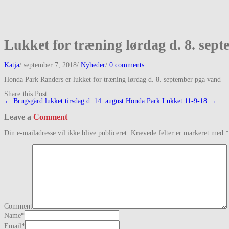
Lukket for træning lørdag d. 8. sep
Katja
/
september 7, 2018
/
Nyheder
/
0 comments
Honda Park Randers er lukket for træning lørdag d. 8. september pga vand
Share this Post
Post
←
Brugsgård lukket tirsdag d. 14. august
Honda Park Lukket 11-9-18
→
navigation
Leave a
Comment
Din e-mailadresse vil ikke blive publiceret.
Krævede felter er markeret med
*
Comment
Name
*
Email
*