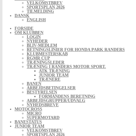
VELKOMSTBREV
SPORTSPLAN 2026
TILMELDING
DANSK
ENGLISH
FORSIDE
OM KLUBBEN
LOGIN
NYHEDER
BLIV-MEDLEM
RETNINGSLINIER FOR HONDA PARK RANDERS
KLUBMESTERSKAB
RGMR CUP
TRÆNINGSLEDER
TRÆNING I RANDERS MOTOR SPORT.
ATK TRÆNING
JUNIOR TEAM
TRÆNERE
BANEN
ARBEJDSBETINGELSER
BESTYRELSEN
FORMANDENS BERETNING
ARBEJDSGRUPPER/UDVALG
NYHEDSBREVE
MOTOCROSS
MICRO
SUPERMOTARD
BANESTATUS
JUNIOR TEAM
VELKOMSTBREV
SPORTSPLAN 2026