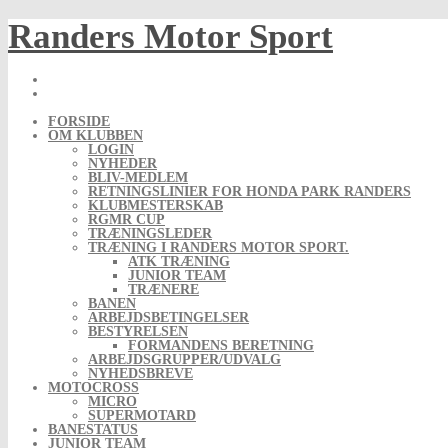
Skip
Randers Motor Sport
to
content
FORSIDE
OM KLUBBEN
LOGIN
NYHEDER
BLIV-MEDLEM
RETNINGSLINIER FOR HONDA PARK RANDERS
KLUBMESTERSKAB
RGMR CUP
TRÆNINGSLEDER
TRÆNING I RANDERS MOTOR SPORT.
ATK TRÆNING
JUNIOR TEAM
TRÆNERE
BANEN
ARBEJDSBETINGELSER
BESTYRELSEN
FORMANDENS BERETNING
ARBEJDSGRUPPER/UDVALG
NYHEDSBREVE
MOTOCROSS
MICRO
SUPERMOTARD
BANESTATUS
JUNIOR TEAM