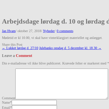
Arbejdsdage lørdag d. 10 og lørdag 
Jan Hvam
/
oktober 27, 2018
/
Nyheder
/
0 comments
Mødetid er kl 10.00, vi skal have vinterklargjort materiellet og anlægget.
Share this Post
Post
←
Lukket lørdag d. 27/10
Julebanko onsdag d. 5 december kl. 18.30
→
navigation
Leave a
Comment
Din e-mailadresse vil ikke blive publiceret.
Krævede felter er markeret med
*
Comment
Name
*
Email
*