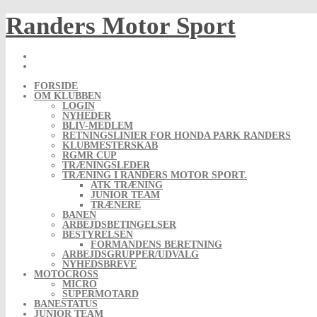
Skip
Randers Motor Sport
to
content
FORSIDE
OM KLUBBEN
LOGIN
NYHEDER
BLIV-MEDLEM
RETNINGSLINIER FOR HONDA PARK RANDERS
KLUBMESTERSKAB
RGMR CUP
TRÆNINGSLEDER
TRÆNING I RANDERS MOTOR SPORT.
ATK TRÆNING
JUNIOR TEAM
TRÆNERE
BANEN
ARBEJDSBETINGELSER
BESTYRELSEN
FORMANDENS BERETNING
ARBEJDSGRUPPER/UDVALG
NYHEDSBREVE
MOTOCROSS
MICRO
SUPERMOTARD
BANESTATUS
JUNIOR TEAM