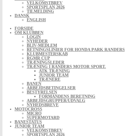
VELKOMSTBREV
SPORTSPLAN 2026
TILMELDING
DANSK
ENGLISH
FORSIDE
OM KLUBBEN
LOGIN
NYHEDER
BLIV-MEDLEM
RETNINGSLINIER FOR HONDA PARK RANDERS
KLUBMESTERSKAB
RGMR CUP
TRÆNINGSLEDER
TRÆNING I RANDERS MOTOR SPORT.
ATK TRÆNING
JUNIOR TEAM
TRÆNERE
BANEN
ARBEJDSBETINGELSER
BESTYRELSEN
FORMANDENS BERETNING
ARBEJDSGRUPPER/UDVALG
NYHEDSBREVE
MOTOCROSS
MICRO
SUPERMOTARD
BANESTATUS
JUNIOR TEAM
VELKOMSTBREV
SPORTSPLAN 2026