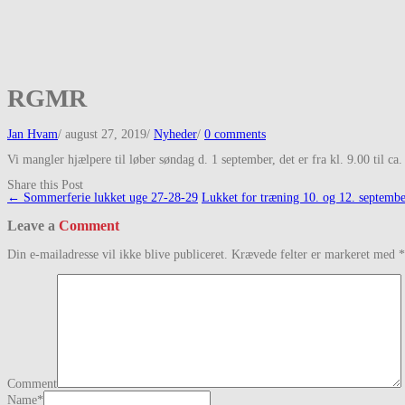
RGMR
Jan Hvam
/
august 27, 2019
/
Nyheder
/
0 comments
Vi mangler hjælpere til løber søndag d. 1 september, det er fra kl. 9.00 ti
Share this Post
Post
←
Sommerferie lukket uge 27-28-29
Lukket for træning 10. og 12. septemb
navigation
Leave a
Comment
Din e-mailadresse vil ikke blive publiceret.
Krævede felter er markeret med
*
Comment
Name
*