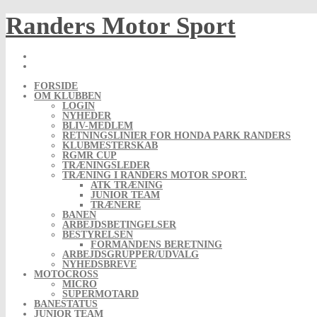
Skip
Randers Motor Sport
to
content
FORSIDE
OM KLUBBEN
LOGIN
NYHEDER
BLIV-MEDLEM
RETNINGSLINIER FOR HONDA PARK RANDERS
KLUBMESTERSKAB
RGMR CUP
TRÆNINGSLEDER
TRÆNING I RANDERS MOTOR SPORT.
ATK TRÆNING
JUNIOR TEAM
TRÆNERE
BANEN
ARBEJDSBETINGELSER
BESTYRELSEN
FORMANDENS BERETNING
ARBEJDSGRUPPER/UDVALG
NYHEDSBREVE
MOTOCROSS
MICRO
SUPERMOTARD
BANESTATUS
JUNIOR TEAM