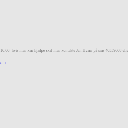
l ca. 16.00, hvis man kan hjælpe skal man kontakte Jan Hvam på sms 40339608 e
er
→