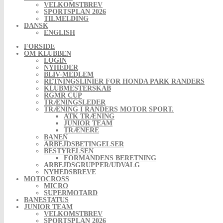
VELKOMSTBREV
SPORTSPLAN 2026
TILMELDING
DANSK
ENGLISH
FORSIDE
OM KLUBBEN
LOGIN
NYHEDER
BLIV-MEDLEM
RETNINGSLINIER FOR HONDA PARK RANDERS
KLUBMESTERSKAB
RGMR CUP
TRÆNINGSLEDER
TRÆNING I RANDERS MOTOR SPORT.
ATK TRÆNING
JUNIOR TEAM
TRÆNERE
BANEN
ARBEJDSBETINGELSER
BESTYRELSEN
FORMANDENS BERETNING
ARBEJDSGRUPPER/UDVALG
NYHEDSBREVE
MOTOCROSS
MICRO
SUPERMOTARD
BANESTATUS
JUNIOR TEAM
VELKOMSTBREV
SPORTSPLAN 2026