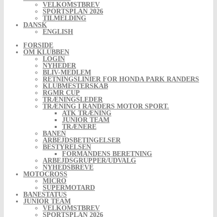
VELKOMSTBREV
SPORTSPLAN 2026
TILMELDING
DANSK
ENGLISH
FORSIDE
OM KLUBBEN
LOGIN
NYHEDER
BLIV-MEDLEM
RETNINGSLINIER FOR HONDA PARK RANDERS
KLUBMESTERSKAB
RGMR CUP
TRÆNINGSLEDER
TRÆNING I RANDERS MOTOR SPORT.
ATK TRÆNING
JUNIOR TEAM
TRÆNERE
BANEN
ARBEJDSBETINGELSER
BESTYRELSEN
FORMANDENS BERETNING
ARBEJDSGRUPPER/UDVALG
NYHEDSBREVE
MOTOCROSS
MICRO
SUPERMOTARD
BANESTATUS
JUNIOR TEAM
VELKOMSTBREV
SPORTSPLAN 2026