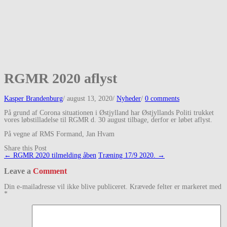
RGMR 2020 aflyst
Kasper Brandenburg
/
august 13, 2020
/
Nyheder
/
0 comments
På grund af Corona situationen i Østjylland har Østjyllands Politi trukket
vores løbstilladelse til RGMR d. 30 august tilbage, derfor er løbet aflyst.
På vegne af RMS Formand, Jan Hvam
Share this Post
Post
←
RGMR 2020 tilmelding åben
Træning 17/9 2020.
→
navigation
Leave a
Comment
Din e-mailadresse vil ikke blive publiceret.
Krævede felter er markeret med
*