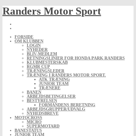
Skip
Randers Motor Sport
to
content
FORSIDE
OM KLUBBEN
LOGIN
NYHEDER
BLIV-MEDLEM
RETNINGSLINIER FOR HONDA PARK RANDERS
KLUBMESTERSKAB
RGMR CUP
TRÆNINGSLEDER
TRÆNING I RANDERS MOTOR SPORT.
ATK TRÆNING
JUNIOR TEAM
TRÆNERE
BANEN
ARBEJDSBETINGELSER
BESTYRELSEN
FORMANDENS BERETNING
ARBEJDSGRUPPER/UDVALG
NYHEDSBREVE
MOTOCROSS
MICRO
SUPERMOTARD
BANESTATUS
JUNIOR TEAM