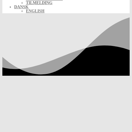
TILMELDING
DANSK
ENGLISH