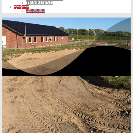
TILMELDING
DANSK
ENGLISH