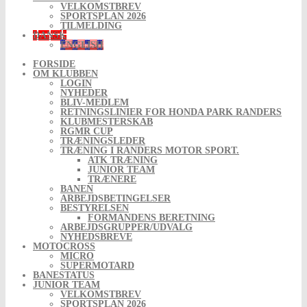
VELKOMSTBREV
SPORTSPLAN 2026
TILMELDING
DANSK
ENGLISH
FORSIDE
OM KLUBBEN
LOGIN
NYHEDER
BLIV-MEDLEM
RETNINGSLINIER FOR HONDA PARK RANDERS
KLUBMESTERSKAB
RGMR CUP
TRÆNINGSLEDER
TRÆNING I RANDERS MOTOR SPORT.
ATK TRÆNING
JUNIOR TEAM
TRÆNERE
BANEN
ARBEJDSBETINGELSER
BESTYRELSEN
FORMANDENS BERETNING
ARBEJDSGRUPPER/UDVALG
NYHEDSBREVE
MOTOCROSS
MICRO
SUPERMOTARD
BANESTATUS
JUNIOR TEAM
VELKOMSTBREV
SPORTSPLAN 2026