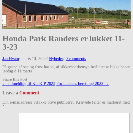
Honda Park Randers er lukket 11-
3-23
Jan Hvam
/
marts 10, 2023
/
Nyheder
/
0 comments
På grund af sne og frost har vi, af sikkerhedshensyn besluttet at lukke banen
lørdag d.11 marts
Share this Post
Post
←
Tilmelding til KlubGP 2023
Formandens beretning 2022
→
navigation
Leave a
Comment
Din e-mailadresse vil ikke blive publiceret.
Krævede felter er markeret med
*