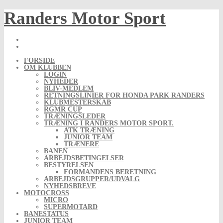
Skip
Randers Motor Sport
to
content
FORSIDE
OM KLUBBEN
LOGIN
NYHEDER
BLIV-MEDLEM
RETNINGSLINIER FOR HONDA PARK RANDERS
KLUBMESTERSKAB
RGMR CUP
TRÆNINGSLEDER
TRÆNING I RANDERS MOTOR SPORT.
ATK TRÆNING
JUNIOR TEAM
TRÆNERE
BANEN
ARBEJDSBETINGELSER
BESTYRELSEN
FORMANDENS BERETNING
ARBEJDSGRUPPER/UDVALG
NYHEDSBREVE
MOTOCROSS
MICRO
SUPERMOTARD
BANESTATUS
JUNIOR TEAM