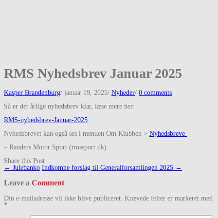
RMS Nyhedsbrev Januar 2025
Kasper Brandenburg
/
januar 19, 2025
/
Nyheder
/
0 comments
Så er det årlige nyhedsbrev klar, læse mere her:
RMS-nyhedsbrev-Januar-2025
Nyhedsbrevet kan også ses i menuen Om Klubben >
Nyhedsbreve
– Randers Motor Sport (rmssport.dk)
Share this Post
Post
←
Julebanko
Indkomne forslag til Generalforsamlingen 2025
→
navigation
Leave a
Comment
Din e-mailadresse vil ikke blive publiceret.
Krævede felter er markeret med
*