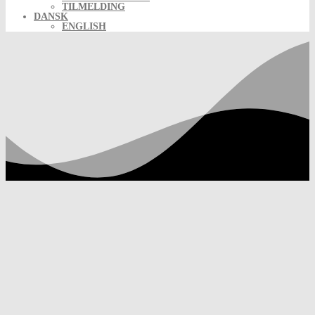
TILMELDING
DANSK
ENGLISH