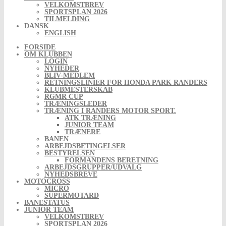
VELKOMSTBREV
SPORTSPLAN 2026
TILMELDING
DANSK
ENGLISH
FORSIDE
OM KLUBBEN
LOGIN
NYHEDER
BLIV-MEDLEM
RETNINGSLINIER FOR HONDA PARK RANDERS
KLUBMESTERSKAB
RGMR CUP
TRÆNINGSLEDER
TRÆNING I RANDERS MOTOR SPORT.
ATK TRÆNING
JUNIOR TEAM
TRÆNERE
BANEN
ARBEJDSBETINGELSER
BESTYRELSEN
FORMANDENS BERETNING
ARBEJDSGRUPPER/UDVALG
NYHEDSBREVE
MOTOCROSS
MICRO
SUPERMOTARD
BANESTATUS
JUNIOR TEAM
VELKOMSTBREV
SPORTSPLAN 2026