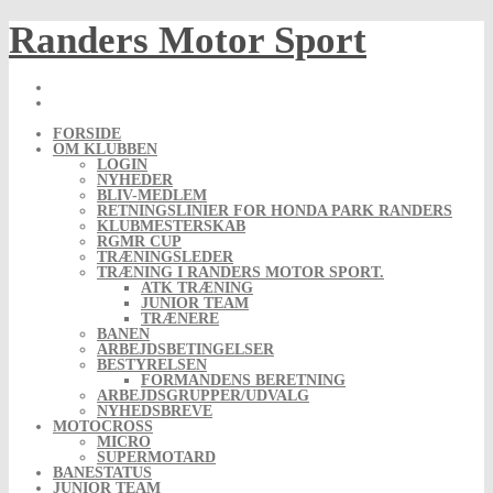
Skip
Randers Motor Sport
to
content
FORSIDE
OM KLUBBEN
LOGIN
NYHEDER
BLIV-MEDLEM
RETNINGSLINIER FOR HONDA PARK RANDERS
KLUBMESTERSKAB
RGMR CUP
TRÆNINGSLEDER
TRÆNING I RANDERS MOTOR SPORT.
ATK TRÆNING
JUNIOR TEAM
TRÆNERE
BANEN
ARBEJDSBETINGELSER
BESTYRELSEN
FORMANDENS BERETNING
ARBEJDSGRUPPER/UDVALG
NYHEDSBREVE
MOTOCROSS
MICRO
SUPERMOTARD
BANESTATUS
JUNIOR TEAM