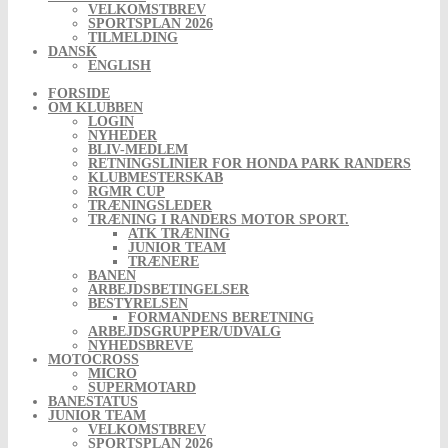
VELKOMSTBREV
SPORTSPLAN 2026
TILMELDING
DANSK
ENGLISH
FORSIDE
OM KLUBBEN
LOGIN
NYHEDER
BLIV-MEDLEM
RETNINGSLINIER FOR HONDA PARK RANDERS
KLUBMESTERSKAB
RGMR CUP
TRÆNINGSLEDER
TRÆNING I RANDERS MOTOR SPORT.
ATK TRÆNING
JUNIOR TEAM
TRÆNERE
BANEN
ARBEJDSBETINGELSER
BESTYRELSEN
FORMANDENS BERETNING
ARBEJDSGRUPPER/UDVALG
NYHEDSBREVE
MOTOCROSS
MICRO
SUPERMOTARD
BANESTATUS
JUNIOR TEAM
VELKOMSTBREV
SPORTSPLAN 2026