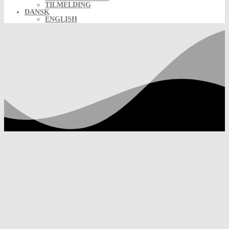
TILMELDING
DANSK
ENGLISH