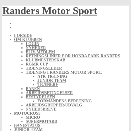
Skip
Randers Motor Sport
to
content
FORSIDE
OM KLUBBEN
LOGIN
NYHEDER
BLIV-MEDLEM
RETNINGSLINIER FOR HONDA PARK RANDERS
KLUBMESTERSKAB
RGMR CUP
TRÆNINGSLEDER
TRÆNING I RANDERS MOTOR SPORT.
ATK TRÆNING
JUNIOR TEAM
TRÆNERE
BANEN
ARBEJDSBETINGELSER
BESTYRELSEN
FORMANDENS BERETNING
ARBEJDSGRUPPER/UDVALG
NYHEDSBREVE
MOTOCROSS
MICRO
SUPERMOTARD
BANESTATUS
JUNIOR TEAM