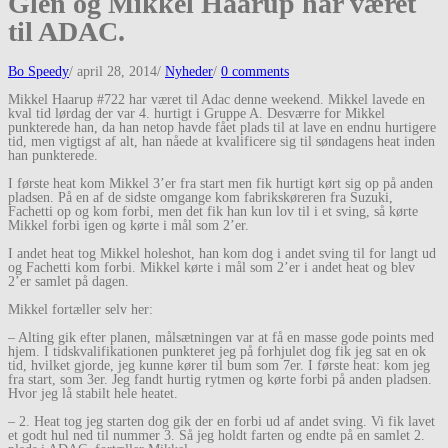
Glen og Mikkel Haarup har været
til ADAC.
Bo Speedy
/
april 28, 2014
/
Nyheder
/
0 comments
Mikkel Haarup #722 har været til Adac denne weekend. Mikkel lavede en
kval tid lørdag der var 4. hurtigt i Gruppe A. Desværre for Mikkel
punkterede han, da han netop havde fået plads til at lave en endnu hurtigere
tid, men vigtigst af alt, han nåede at kvalificere sig til søndagens heat inden
han punkterede.
I første heat kom Mikkel 3’er fra start men fik hurtigt kørt sig op på anden
pladsen. På en af de sidste omgange kom fabrikskøreren fra Suzuki,
Fachetti op og kom forbi, men det fik han kun lov til i et sving, så kørte
Mikkel forbi igen og kørte i mål som 2’er.
I andet heat tog Mikkel holeshot, han kom dog i andet sving til for langt ud
og Fachetti kom forbi. Mikkel kørte i mål som 2’er i andet heat og blev
2’er samlet på dagen.
Mikkel fortæller selv her:
– Alting gik efter planen, målsætningen var at få en masse gode points med
hjem. I tidskvalifikationen punkteret jeg på forhjulet dog fik jeg sat en ok
tid, hvilket gjorde, jeg kunne kører til bum som 7er. I første heat: kom jeg
fra start, som 3er. Jeg fandt hurtig rytmen og kørte forbi på anden pladsen.
Hvor jeg lå stabilt hele heatet.
– 2. Heat tog jeg starten dog gik der en forbi ud af andet sving. Vi fik lavet
et godt hul ned til nummer 3. Så jeg holdt farten og endte på en samlet 2.