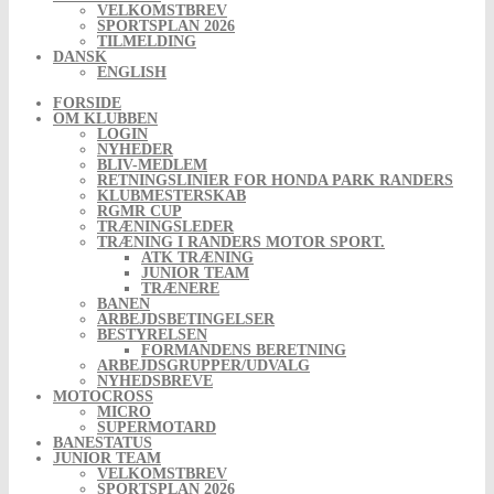
VELKOMSTBREV
SPORTSPLAN 2026
TILMELDING
DANSK
ENGLISH
FORSIDE
OM KLUBBEN
LOGIN
NYHEDER
BLIV-MEDLEM
RETNINGSLINIER FOR HONDA PARK RANDERS
KLUBMESTERSKAB
RGMR CUP
TRÆNINGSLEDER
TRÆNING I RANDERS MOTOR SPORT.
ATK TRÆNING
JUNIOR TEAM
TRÆNERE
BANEN
ARBEJDSBETINGELSER
BESTYRELSEN
FORMANDENS BERETNING
ARBEJDSGRUPPER/UDVALG
NYHEDSBREVE
MOTOCROSS
MICRO
SUPERMOTARD
BANESTATUS
JUNIOR TEAM
VELKOMSTBREV
SPORTSPLAN 2026