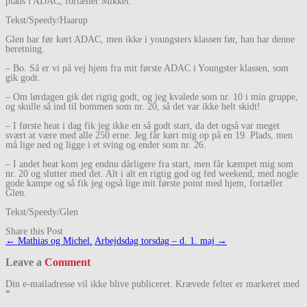
plads i ADAC, fortæller Mikkel.
Tekst/Speedy/Haarup
Glen har før kørt ADAC, men ikke i youngsters klassen før, han har denne
beretning.
– Bo. Så er vi på vej hjem fra mit første ADAC i Youngster klassen, som
gik godt.
– Om lørdagen gik det rigtig godt, og jeg kvalede som nr. 10 i min gruppe,
og skulle så ind til bommen som nr. 20, så det var ikke helt skidt!
– I første heat i dag fik jeg ikke en så godt start, da det også var meget
svært at være med alle 250 erne. Jeg får kørt mig op på en 19. Plads, men
må lige ned og ligge i et sving og ender som nr. 26.
– I andet heat kom jeg endnu dårligere fra start, men får kæmpet mig som
nr. 20 og slutter med det. Alt i alt en rigtig god og fed weekend, med nogle
gode kampe og så fik jeg også lige mit første point med hjem, fortæller
Glen.
Tekst/Speedy/Glen
Share this Post
Post
←
Mathias og Michel.
Arbejdsdag torsdag – d. 1. maj
→
navigation
Leave a
Comment
Din e-mailadresse vil ikke blive publiceret.
Krævede felter er markeret med
*