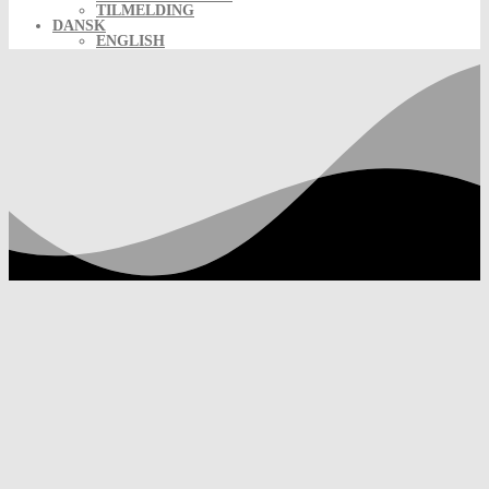
TILMELDING
DANSK
ENGLISH