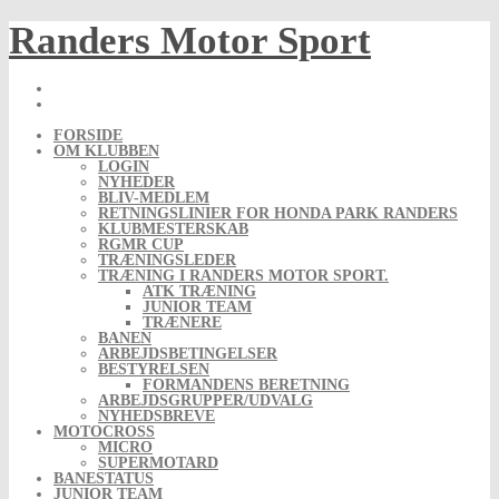
Skip
Randers Motor Sport
to
content
FORSIDE
OM KLUBBEN
LOGIN
NYHEDER
BLIV-MEDLEM
RETNINGSLINIER FOR HONDA PARK RANDERS
KLUBMESTERSKAB
RGMR CUP
TRÆNINGSLEDER
TRÆNING I RANDERS MOTOR SPORT.
ATK TRÆNING
JUNIOR TEAM
TRÆNERE
BANEN
ARBEJDSBETINGELSER
BESTYRELSEN
FORMANDENS BERETNING
ARBEJDSGRUPPER/UDVALG
NYHEDSBREVE
MOTOCROSS
MICRO
SUPERMOTARD
BANESTATUS
JUNIOR TEAM