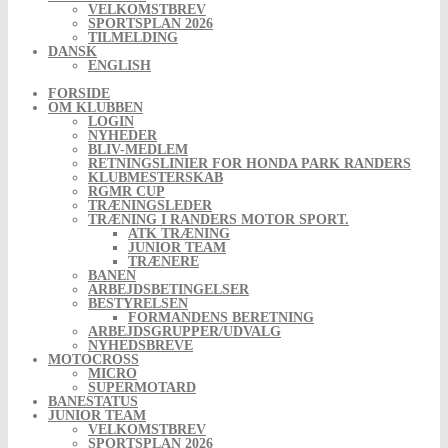
VELKOMSTBREV
SPORTSPLAN 2026
TILMELDING
DANSK
ENGLISH
FORSIDE
OM KLUBBEN
LOGIN
NYHEDER
BLIV-MEDLEM
RETNINGSLINIER FOR HONDA PARK RANDERS
KLUBMESTERSKAB
RGMR CUP
TRÆNINGSLEDER
TRÆNING I RANDERS MOTOR SPORT.
ATK TRÆNING
JUNIOR TEAM
TRÆNERE
BANEN
ARBEJDSBETINGELSER
BESTYRELSEN
FORMANDENS BERETNING
ARBEJDSGRUPPER/UDVALG
NYHEDSBREVE
MOTOCROSS
MICRO
SUPERMOTARD
BANESTATUS
JUNIOR TEAM
VELKOMSTBREV
SPORTSPLAN 2026