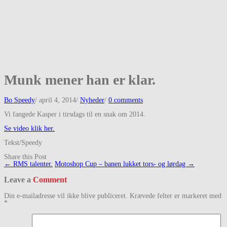
Munk mener han er klar.
Bo Speedy
/
april 4, 2014
/
Nyheder
/
0 comments
Vi fangede Kasper i tirsdags til en snak om 2014.
Se video klik her.
Tekst/Speedy
Share this Post
Post
←
RMS talenter.
Motoshop Cup – banen lukket tors- og lørdag
→
navigation
Leave a
Comment
Din e-mailadresse vil ikke blive publiceret.
Krævede felter er markeret med
*