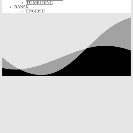
TILMELDING
DANSK
ENGLISH