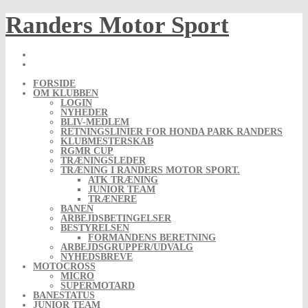
Skip
Randers Motor Sport
to
content
FORSIDE
OM KLUBBEN
LOGIN
NYHEDER
BLIV-MEDLEM
RETNINGSLINIER FOR HONDA PARK RANDERS
KLUBMESTERSKAB
RGMR CUP
TRÆNINGSLEDER
TRÆNING I RANDERS MOTOR SPORT.
ATK TRÆNING
JUNIOR TEAM
TRÆNERE
BANEN
ARBEJDSBETINGELSER
BESTYRELSEN
FORMANDENS BERETNING
ARBEJDSGRUPPER/UDVALG
NYHEDSBREVE
MOTOCROSS
MICRO
SUPERMOTARD
BANESTATUS
JUNIOR TEAM