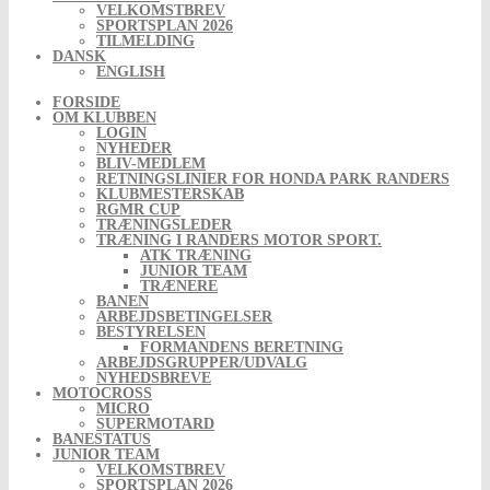
VELKOMSTBREV
SPORTSPLAN 2026
TILMELDING
DANSK
ENGLISH
FORSIDE
OM KLUBBEN
LOGIN
NYHEDER
BLIV-MEDLEM
RETNINGSLINIER FOR HONDA PARK RANDERS
KLUBMESTERSKAB
RGMR CUP
TRÆNINGSLEDER
TRÆNING I RANDERS MOTOR SPORT.
ATK TRÆNING
JUNIOR TEAM
TRÆNERE
BANEN
ARBEJDSBETINGELSER
BESTYRELSEN
FORMANDENS BERETNING
ARBEJDSGRUPPER/UDVALG
NYHEDSBREVE
MOTOCROSS
MICRO
SUPERMOTARD
BANESTATUS
JUNIOR TEAM
VELKOMSTBREV
SPORTSPLAN 2026