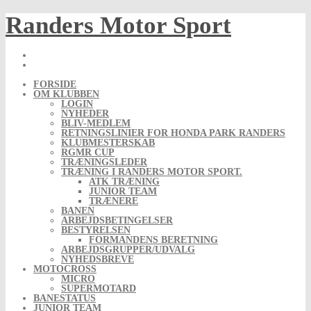
Skip
Randers Motor Sport
to
content
FORSIDE
OM KLUBBEN
LOGIN
NYHEDER
BLIV-MEDLEM
RETNINGSLINIER FOR HONDA PARK RANDERS
KLUBMESTERSKAB
RGMR CUP
TRÆNINGSLEDER
TRÆNING I RANDERS MOTOR SPORT.
ATK TRÆNING
JUNIOR TEAM
TRÆNERE
BANEN
ARBEJDSBETINGELSER
BESTYRELSEN
FORMANDENS BERETNING
ARBEJDSGRUPPER/UDVALG
NYHEDSBREVE
MOTOCROSS
MICRO
SUPERMOTARD
BANESTATUS
JUNIOR TEAM