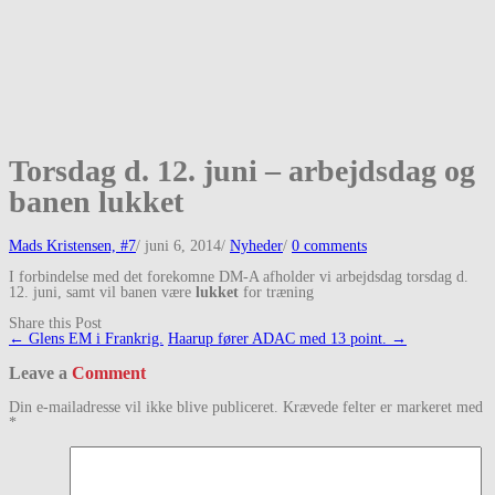
Torsdag d. 12. juni – arbejdsdag og
banen lukket
Mads Kristensen, #7
/
juni 6, 2014
/
Nyheder
/
0 comments
I forbindelse med det forekomne DM-A afholder vi arbejdsdag torsdag d.
12. juni, samt vil banen være
lukket
for træning
Share this Post
Post
←
Glens EM i Frankrig.
Haarup fører ADAC med 13 point.
→
navigation
Leave a
Comment
Din e-mailadresse vil ikke blive publiceret.
Krævede felter er markeret med
*