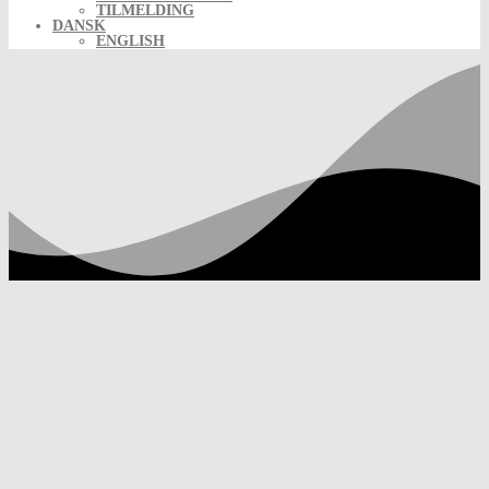
TILMELDING
DANSK
ENGLISH