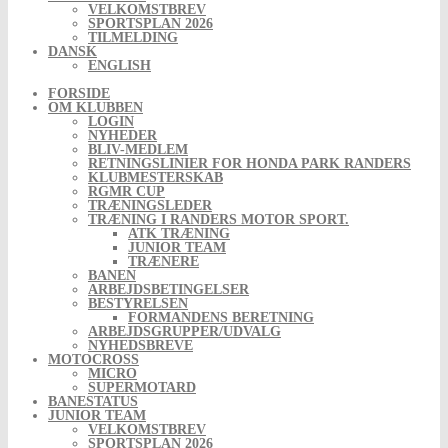
VELKOMSTBREV
SPORTSPLAN 2026
TILMELDING
DANSK
ENGLISH
FORSIDE
OM KLUBBEN
LOGIN
NYHEDER
BLIV-MEDLEM
RETNINGSLINIER FOR HONDA PARK RANDERS
KLUBMESTERSKAB
RGMR CUP
TRÆNINGSLEDER
TRÆNING I RANDERS MOTOR SPORT.
ATK TRÆNING
JUNIOR TEAM
TRÆNERE
BANEN
ARBEJDSBETINGELSER
BESTYRELSEN
FORMANDENS BERETNING
ARBEJDSGRUPPER/UDVALG
NYHEDSBREVE
MOTOCROSS
MICRO
SUPERMOTARD
BANESTATUS
JUNIOR TEAM
VELKOMSTBREV
SPORTSPLAN 2026