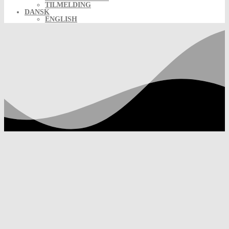
TILMELDING
DANSK
ENGLISH