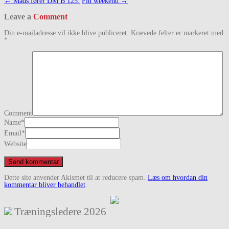
Post
←
Mads fører DM B 125.
Fin weekend
→
navigation
Leave a
Comment
Din e-mailadresse vil ikke blive publiceret.
Krævede felter er markeret med
*
Comment
Name
*
Email
*
Website
Dette site anvender Akismet til at reducere spam.
Læs om hvordan din
kommentar bliver behandlet
.
Træningsledere
2026