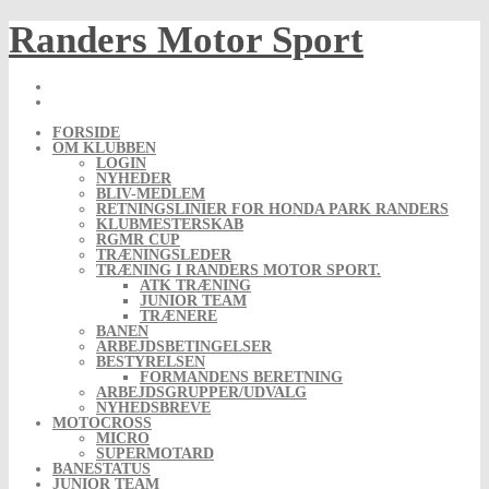
Skip
Randers Motor Sport
to
content
FORSIDE
OM KLUBBEN
LOGIN
NYHEDER
BLIV-MEDLEM
RETNINGSLINIER FOR HONDA PARK RANDERS
KLUBMESTERSKAB
RGMR CUP
TRÆNINGSLEDER
TRÆNING I RANDERS MOTOR SPORT.
ATK TRÆNING
JUNIOR TEAM
TRÆNERE
BANEN
ARBEJDSBETINGELSER
BESTYRELSEN
FORMANDENS BERETNING
ARBEJDSGRUPPER/UDVALG
NYHEDSBREVE
MOTOCROSS
MICRO
SUPERMOTARD
BANESTATUS
JUNIOR TEAM