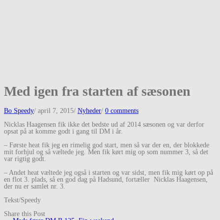
Med igen fra starten af sæsonen
Bo Speedy
/
april 7, 2015
/
Nyheder
/
0 comments
Nicklas Haagensen fik ikke det bedste ud af 2014 sæsonen og var derfor
opsat på at komme godt i gang til DM i år.
– Første heat fik jeg en rimelig god start, men så var der en, der blokkede
mit forhjul og så væltede jeg. Men fik kørt mig op som nummer 3, så det
var rigtig godt.
– Andet heat væltede jeg også i starten og var sidst, men fik mig kørt op på
en flot 3. plads, så en god dag på Hadsund, fortæller Nicklas Haagensen,
der nu er samlet nr. 3.
Tekst/Speedy
Share this Post