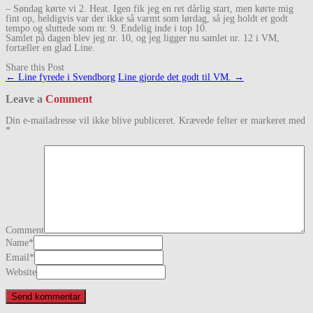
– Søndag kørte vi 2. Heat. Igen fik jeg en ret dårlig start, men kørte mig
fint op, heldigvis var der ikke så varmt som lørdag, så jeg holdt et godt
tempo og sluttede som nr. 9. Endelig inde i top 10.
Samlet på dagen blev jeg nr. 10, og jeg ligger nu samlet nr. 12 i VM,
fortæller en glad Line.
Share this Post
Post
←
Line fyrede i Svendborg
Line gjorde det godt til VM.
→
navigation
Leave a
Comment
Din e-mailadresse vil ikke blive publiceret.
Krævede felter er markeret med
*
Comment
Name
*
Email
*
Website