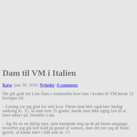
Dam til VM i Italien
Katja
/
juni 30, 2016
/
Nyheder
/
0 comments
Det gik godt for Line Dam i weekenden hvor hun i kvalen til VM havde 12.
hurtigste tid.
– Lørdag var jeg glad for min kval. Første heat blev også kørt lørdag
omkring kl. 15, så med over 35 grader, havde man ikke rigtig lyst til at
have udstyr på, fortæller Line.
– Jeg fik en ret dårlig start, men kæmpede mig op de på første omgange,
hvorefter jeg gik helt kold på grund af varmen, men det tror jeg de fleste
gjorde, så kunne køre i mål som nr. 13.