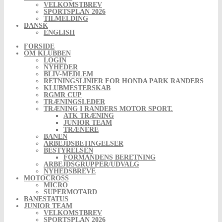
VELKOMSTBREV
SPORTSPLAN 2026
TILMELDING
DANSK
ENGLISH
FORSIDE
OM KLUBBEN
LOGIN
NYHEDER
BLIV-MEDLEM
RETNINGSLINIER FOR HONDA PARK RANDERS
KLUBMESTERSKAB
RGMR CUP
TRÆNINGSLEDER
TRÆNING I RANDERS MOTOR SPORT.
ATK TRÆNING
JUNIOR TEAM
TRÆNERE
BANEN
ARBEJDSBETINGELSER
BESTYRELSEN
FORMANDENS BERETNING
ARBEJDSGRUPPER/UDVALG
NYHEDSBREVE
MOTOCROSS
MICRO
SUPERMOTARD
BANESTATUS
JUNIOR TEAM
VELKOMSTBREV
SPORTSPLAN 2026