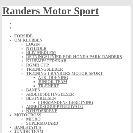
Skip
Randers Motor Sport
to
content
FORSIDE
OM KLUBBEN
LOGIN
NYHEDER
BLIV-MEDLEM
RETNINGSLINIER FOR HONDA PARK RANDERS
KLUBMESTERSKAB
RGMR CUP
TRÆNINGSLEDER
TRÆNING I RANDERS MOTOR SPORT.
ATK TRÆNING
JUNIOR TEAM
TRÆNERE
BANEN
ARBEJDSBETINGELSER
BESTYRELSEN
FORMANDENS BERETNING
ARBEJDSGRUPPER/UDVALG
NYHEDSBREVE
MOTOCROSS
MICRO
SUPERMOTARD
BANESTATUS
JUNIOR TEAM