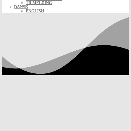
TILMELDING
DANSK
ENGLISH