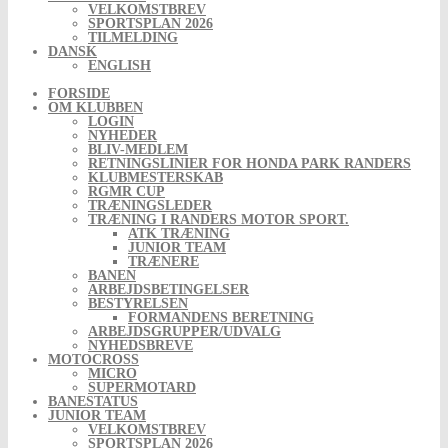
VELKOMSTBREV
SPORTSPLAN 2026
TILMELDING
DANSK
ENGLISH
FORSIDE
OM KLUBBEN
LOGIN
NYHEDER
BLIV-MEDLEM
RETNINGSLINIER FOR HONDA PARK RANDERS
KLUBMESTERSKAB
RGMR CUP
TRÆNINGSLEDER
TRÆNING I RANDERS MOTOR SPORT.
ATK TRÆNING
JUNIOR TEAM
TRÆNERE
BANEN
ARBEJDSBETINGELSER
BESTYRELSEN
FORMANDENS BERETNING
ARBEJDSGRUPPER/UDVALG
NYHEDSBREVE
MOTOCROSS
MICRO
SUPERMOTARD
BANESTATUS
JUNIOR TEAM
VELKOMSTBREV
SPORTSPLAN 2026