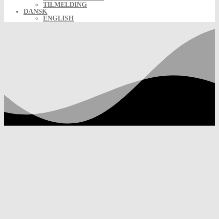
TILMELDING
DANSK
ENGLISH