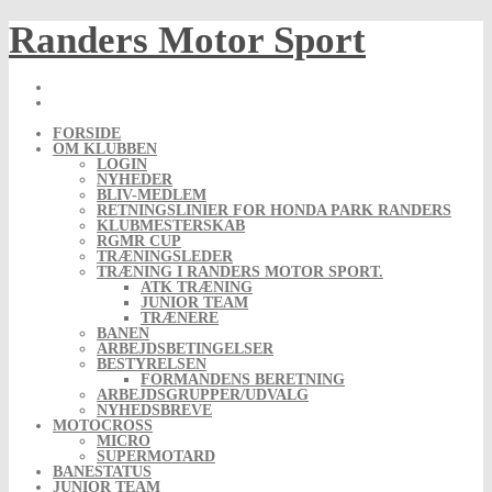
Skip
Randers Motor Sport
to
content
FORSIDE
OM KLUBBEN
LOGIN
NYHEDER
BLIV-MEDLEM
RETNINGSLINIER FOR HONDA PARK RANDERS
KLUBMESTERSKAB
RGMR CUP
TRÆNINGSLEDER
TRÆNING I RANDERS MOTOR SPORT.
ATK TRÆNING
JUNIOR TEAM
TRÆNERE
BANEN
ARBEJDSBETINGELSER
BESTYRELSEN
FORMANDENS BERETNING
ARBEJDSGRUPPER/UDVALG
NYHEDSBREVE
MOTOCROSS
MICRO
SUPERMOTARD
BANESTATUS
JUNIOR TEAM