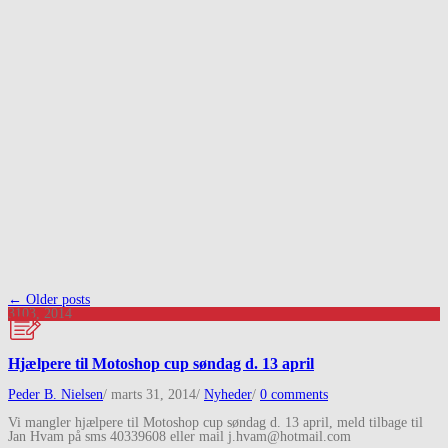
Post
←
Older posts
31
03, 2014
navigation
Hjælpere til Motoshop cup søndag d. 13 april
Peder B. Nielsen
/
marts 31, 2014
/
Nyheder
/
0 comments
Vi mangler hjælpere til Motoshop cup søndag d. 13 april, meld tilbage til
Jan Hvam på sms 40339608 eller mail j.hvam@hotmail.com