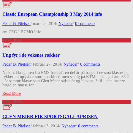
Classic European Championship 3 May 2014 info
Peder B. Nielsen
/
marts 5, 2014
/
Nyheder
/
0 comments
em CEC 1 ECMO Info
27
02, 2014
Ung fyr i de voksnes rækker
Peder B. Nielsen
/
februar 27, 2014
/
Nyheder
/
0 comments
Nicklas Haagensen fra RMS har haft en del år på bagen i de små klasser og
rykker nu op på de store maskiner, men stadig på KTM. – Ja jeg kørte 85 cc
i år samme klasse som Glen Meier sidste år og blev nr. 3 til – den bronze
betød en masse for
Read More
03
02, 2014
GLEN MEIER FIK SPORTSGALLAPRISEN
Peder B. Nielsen
/
februar 3, 2014
/
Nyheder
/
0 comments