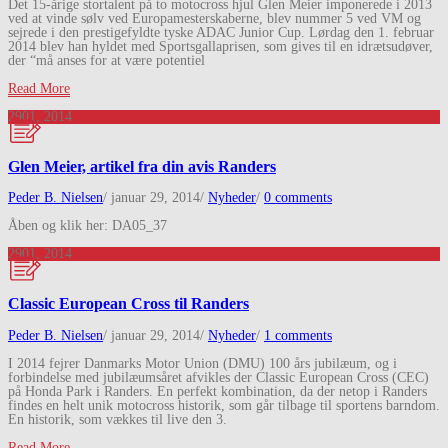
Det 15-årige stortalent på to motocross hjul Glen Meier imponerede i 2013
ved at vinde sølv ved Europamesterskaberne, blev nummer 5 ved VM og
sejrede i den prestigefyldte tyske ADAC Junior Cup. Lørdag den 1. februar
2014 blev han hyldet med Sportsgallaprisen, som gives til en idrætsudøver,
der “må anses for at være potentiel
Read More
29
01, 2014
Glen Meier, artikel fra din avis Randers
Peder B. Nielsen
/
januar 29, 2014
/
Nyheder
/
0 comments
Åben og klik her: DA05_37
29
01, 2014
Classic European Cross til Randers
Peder B. Nielsen
/
januar 29, 2014
/
Nyheder
/
1 comments
I 2014 fejrer Danmarks Motor Union (DMU) 100 års jubilæum, og i
forbindelse med jubilæumsåret afvikles der Classic European Cross (CEC)
på Honda Park i Randers. En perfekt kombination, da der netop i Randers
findes en helt unik motocross historik, som går tilbage til sportens barndom.
En historik, som vækkes til live den 3.
Read More