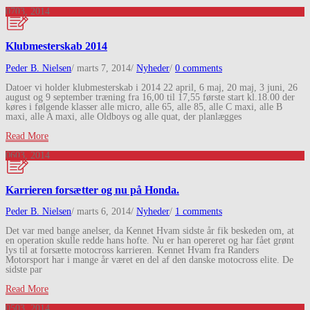
07
03, 2014
Klubmesterskab 2014
Peder B. Nielsen
/
marts 7, 2014
/
Nyheder
/
0 comments
Datoer vi holder klubmesterskab i 2014 22 april, 6 maj, 20 maj, 3 juni, 26
august og 9 september træning fra 16,00 til 17,55 første start kl.18.00 der
køres i følgende klasser alle micro, alle 65, alle 85, alle C maxi, alle B
maxi, alle A maxi, alle Oldboys og alle quat, der planlægges
Read More
06
03, 2014
Karrieren forsætter og nu på Honda.
Peder B. Nielsen
/
marts 6, 2014
/
Nyheder
/
1 comments
Det var med bange anelser, da Kennet Hvam sidste år fik beskeden om, at
en operation skulle redde hans hofte. Nu er han opereret og har fået grønt
lys til at forsætte motocross karrieren. Kennet Hvam fra Randers
Motorsport har i mange år været en del af den danske motocross elite. De
sidste par
Read More
05
03, 2014